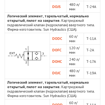
480 л/
DOJS
T-24A
мин
Логический элемент, тарельчатый, нормально
открытый, пилот на закрытие.
Картриджный
гидравлический клапан (гидроклапан) ввертного типа.
Фирма-изготовитель: Sun Hydraulics (США).
60 л/
DODC
T-11A
мин
120 л/
DOFC
T-2A
мин
240 л/
DOHC
T-17A
мин
480 л/
DOJC
T-19A
мин
Логический элемент, тарельчатый, нормально
открытый, пилот на закрытие.
Картриджный
гидравлический клапан (гидроклапан) ввертного типа.
Фирма-изготовитель: Sun Hydraulics (США).
60 л/
DODD
T-11A