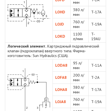
мин
380 л/
LOHD
T-17A
мин
760 л/
LOJD
T-19A
мин
1100
T-
LOKD
л/мин
19AU
Логический элемент.
Картриджный гидравлический
клапан (гидроклапан) ввертного типа. Фирма-
изготовитель: Sun Hydraulics (США).
95 л/
LODA8
T-11A
мин
200 л/
LOFA8
T-2A
мин
380 л/
LOHA8
T-17A
мин
760 л/
LOJA8
T-19A
мин