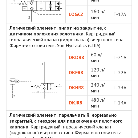
160 л/
LOGCZ
T-17A
мин
Логический элемент, пилот на закрытие, с
датчиком положения золотника.
Картриджный
гидравлический клапан (гидроклапан) ввертного типа.
Фирма-изготовитель: Sun Hydraulics (США).
60 л/
DKDR8
T-21A
мин
120 л/
DKFR8
T-22A
мин
240 л/
DKHR8
T-23A
мин
480 л/
DKJR8
T-24A
мин
Логический элемент, тарельчатый, нормально
закрытый
, с гнездом для подключения пилотного
клапана.
Картриджный гидравлический клапан
(гидроклапан) ввертного типа. Фирма-изготовитель: