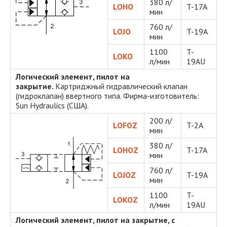
380 л/
LOHO
T-17A
мин
760 л/
LOJO
T-19A
мин
1100
T-
LOKO
л/мин
19AU
Логический элемент, пилот на
закрытие.
Картриджный гидравлический клапан
(гидроклапан) ввертного типа. Фирма-изготовитель:
Sun Hydraulics (США).
200 л/
LOFOZ
T-2A
мин
380 л/
LOHOZ
T-17A
мин
760 л/
LOJOZ
T-19A
мин
1100
T-
LOKOZ
л/мин
19AU
Логический элемент, пилот на закрытие, с