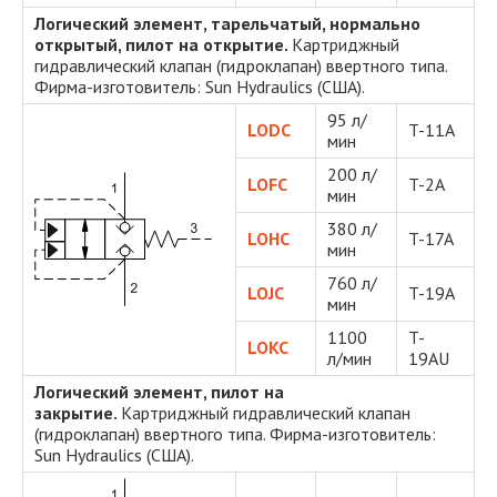
Логический элемент, тарельчатый, нормально
открытый, пилот на открытие.
Картриджный
гидравлический клапан (гидроклапан) ввертного типа.
Фирма-изготовитель: Sun Hydraulics (США).
95 л/
LODC
T-11A
мин
200 л/
LOFC
T-2A
мин
380 л/
LOHC
T-17A
мин
760 л/
LOJC
T-19A
мин
1100
T-
LOKC
л/мин
19AU
Логический элемент, пилот на
закрытие.
Картриджный гидравлический клапан
(гидроклапан) ввертного типа. Фирма-изготовитель:
Sun Hydraulics (США).