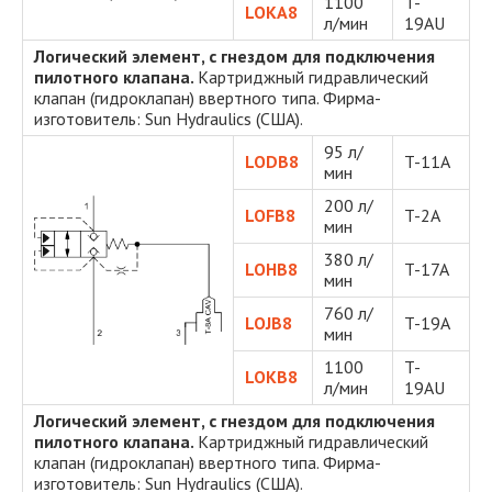
1100
T-
LOKA8
л/мин
19AU
Логический элемент, с гнездом для подключения
пилотного клапана.
Картриджный гидравлический
клапан (гидроклапан) ввертного типа. Фирма-
изготовитель: Sun Hydraulics (США).
95 л/
LODB8
T-11A
мин
200 л/
LOFB8
T-2A
мин
380 л/
LOHB8
T-17A
мин
760 л/
LOJB8
T-19A
мин
1100
T-
LOKB8
л/мин
19AU
Логический элемент, с гнездом для подключения
пилотного клапана.
Картриджный гидравлический
клапан (гидроклапан) ввертного типа. Фирма-
изготовитель: Sun Hydraulics (США).