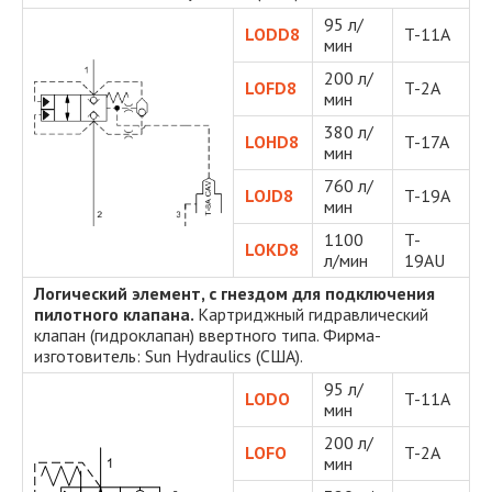
95 л/
LODD8
T-11A
мин
200 л/
LOFD8
T-2A
мин
380 л/
LOHD8
T-17A
мин
760 л/
LOJD8
T-19A
мин
1100
T-
LOKD8
л/мин
19AU
Логический элемент, с гнездом для подключения
пилотного клапана.
Картриджный гидравлический
клапан (гидроклапан) ввертного типа. Фирма-
изготовитель: Sun Hydraulics (США).
95 л/
LODO
T-11A
мин
200 л/
LOFO
T-2A
мин