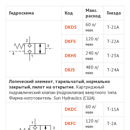
Макс.
Гидросхема
Код
Гнездо
расход
60 л/
DKDS
T-21A
мин
120 л/
DKFS
T-22A
мин
240 л/
DKHS
T-23A
мин
480 л/
DKJS
T-24A
мин
Логический элемент, тарельчатый, нормально
закрытый, пилот на открытие.
Картриджный
гидравлический клапан (гидроклапан) ввертного типа.
Фирма-изготовитель: Sun Hydraulics (США).
60 л/
DKDC
T-11A
мин
120 л/
DKFC
T-2A
мин