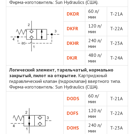
Фирма-изготовитель: Sun Hydraulics (США).
60 л/
DKDR
T-21A
мин
120 л/
DKFR
T-22A
мин
240 л/
DKHR
T-23A
мин
480 л/
DKJR
T-24A
мин
Логический элемент, тарельчатый, нормально
закрытый, пилот на открытие.
Картриджный
гидравлический клапан (гидроклапан) ввертного типа.
Фирма-изготовитель: Sun Hydraulics (США).
60 л/
DODS
T-21A
мин
120 л/
DOFS
T-22A
мин
240 л/
DOHS
T-23A
мин