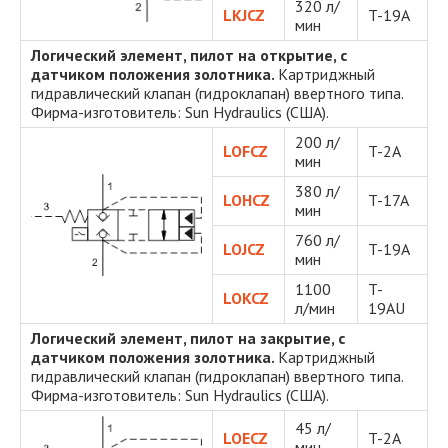
320 л/
LKJCZ
T-19A
мин
Логический элемент, пилот на открытие, с
датчиком положения золотника.
Картриджный
гидравлический клапан (гидроклапан) ввертного типа.
Фирма-изготовитель: Sun Hydraulics (США).
200 л/
LOFCZ
T-2A
мин
380 л/
LOHCZ
T-17A
мин
760 л/
LOJCZ
T-19A
мин
1100
T-
LOKCZ
л/мин
19AU
Логический элемент, пилот на закрытие, с
датчиком положения золотника.
Картриджный
гидравлический клапан (гидроклапан) ввертного типа.
Фирма-изготовитель: Sun Hydraulics (США).
45 л/
LOECZ
T-2A
мин