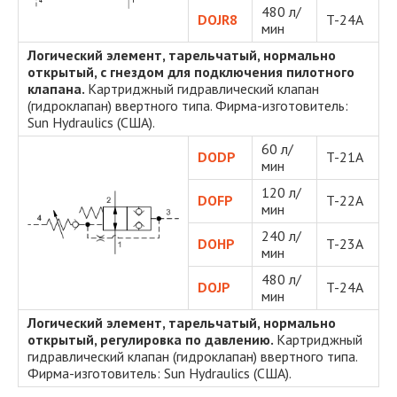
480 л/
DOJR8
T-24A
мин
Логический элемент, тарельчатый, нормально
открытый
, с гнездом для подключения пилотного
клапана.
Картриджный гидравлический клапан
(гидроклапан) ввертного типа. Фирма-изготовитель:
Sun Hydraulics (США).
60 л/
DODP
T-21A
мин
120 л/
DOFP
T-22A
мин
240 л/
DOHP
T-23A
мин
480 л/
DOJP
T-24A
мин
Логический элемент, тарельчатый, нормально
открытый
, регулировка по давлению.
Картриджный
гидравлический клапан (гидроклапан) ввертного типа.
Фирма-изготовитель: Sun Hydraulics (США).