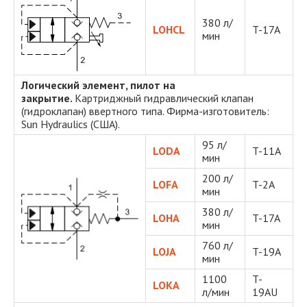
380 л/
LOHCL
T-17A
мин
Логический элемент, пилот на
закрытие.
Картриджный гидравлический клапан
(гидроклапан) ввертного типа. Фирма-изготовитель:
Sun Hydraulics (США).
95 л/
LODA
T-11A
мин
200 л/
LOFA
T-2A
мин
380 л/
LOHA
T-17A
мин
760 л/
LOJA
T-19A
мин
1100
T-
LOKA
л/мин
19AU