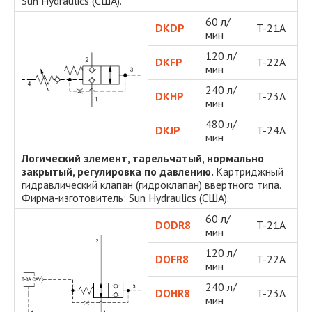
Sun Hydraulics (США).
60 л/
DKDP
T-21A
мин
120 л/
DKFP
T-22A
мин
240 л/
DKHP
T-23A
мин
480 л/
DKJP
T-24A
мин
Логический элемент, тарельчатый, нормально
закрытый
, регулировка по давлению.
Картриджный
гидравлический клапан (гидроклапан) ввертного типа.
Фирма-изготовитель: Sun Hydraulics (США).
60 л/
DODR8
T-21A
мин
120 л/
DOFR8
T-22A
мин
240 л/
DOHR8
T-23A
мин