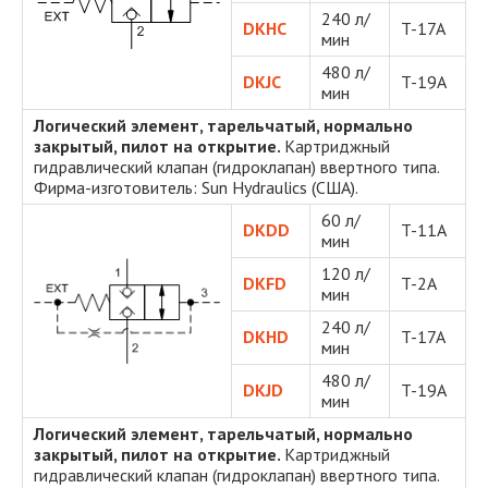
240 л/
DKHC
T-17A
мин
480 л/
DKJC
T-19A
мин
Логический элемент, тарельчатый, нормально
закрытый, пилот на открытие.
Картриджный
гидравлический клапан (гидроклапан) ввертного типа.
Фирма-изготовитель: Sun Hydraulics (США).
60 л/
DKDD
T-11A
мин
120 л/
DKFD
T-2A
мин
240 л/
DKHD
T-17A
мин
480 л/
DKJD
T-19A
мин
Логический элемент, тарельчатый, нормально
закрытый, пилот на открытие.
Картриджный
гидравлический клапан (гидроклапан) ввертного типа.