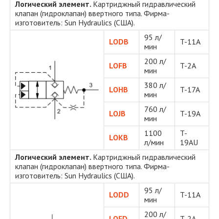
Логический элемент.
Картриджный гидравлический
клапан (гидроклапан) ввертного типа. Фирма-
изготовитель: Sun Hydraulics (США).
95 л/
LODB
T-11A
мин
200 л/
LOFB
T-2A
мин
380 л/
LOHB
T-17A
мин
760 л/
LOJB
T-19A
мин
1100
T-
LOKB
л/мин
19AU
Логический элемент.
Картриджный гидравлический
клапан (гидроклапан) ввертного типа. Фирма-
изготовитель: Sun Hydraulics (США).
95 л/
LODD
T-11A
мин
200 л/
LOFD
T-2A