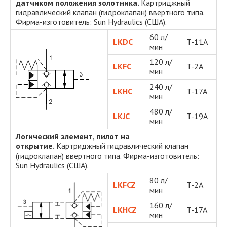
датчиком положения золотника.
Картриджный
гидравлический клапан (гидроклапан) ввертного типа.
Фирма-изготовитель: Sun Hydraulics (США).
60 л/
LKDC
T-11A
мин
120 л/
LKFC
T-2A
мин
240 л/
LKHC
T-17A
мин
480 л/
LKJC
T-19A
мин
Логический элемент, пилот на
открытие.
Картриджный гидравлический клапан
(гидроклапан) ввертного типа. Фирма-изготовитель:
Sun Hydraulics (США).
80 л/
LKFCZ
T-2A
мин
160 л/
LKHCZ
T-17A
мин