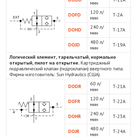
мин
120 л/
DOFD
T-2A
мин
240 л/
DOHD
T-17A
мин
480 л/
DOJD
T-19A
мин
Логический элемент, тарельчатый, нормально
открытый, пилот на открытие.
Картриджный
гидравлический клапан (гидроклапан) ввертного типа.
Фирма-изготовитель: Sun Hydraulics (США).
60 л/
DODR
T-21A
мин
120 л/
DOFR
T-22A
мин
240 л/
DOHR
T-23A
мин
480 л/
DOJR
T-24A
мин