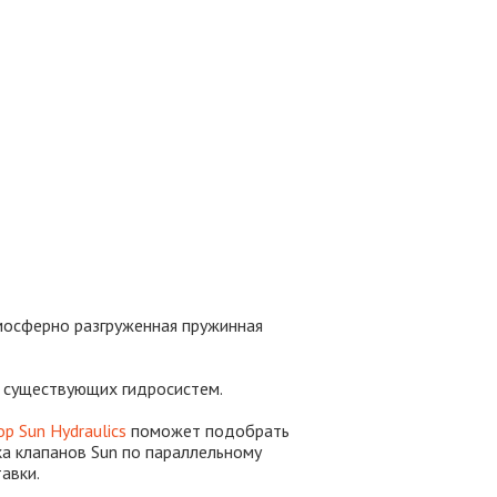
мосферно разгруженная пружинная
ю существующих гидросистем.
р Sun Hydraulics
поможет подобрать
ка клапанов Sun по параллельному
авки.