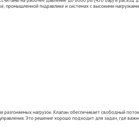
ссчитаны на рабочее давление до 6000 psi (420 бар) и расход до
е, промышленной гидравлике и системах с высокими нагрузками
 разгоняемых нагрузок. Клапан обеспечивает свободный поток к
управления. Это решение хорошо подходит для задач, где важн