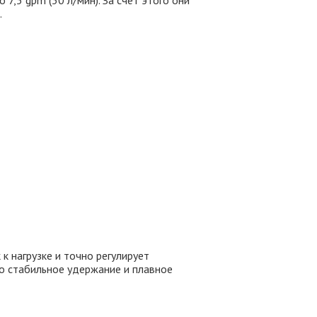
 7,5 gpm (30 л/мин). За счёт этого они
.
 нагрузке и точно регулирует
о стабильное удержание и плавное