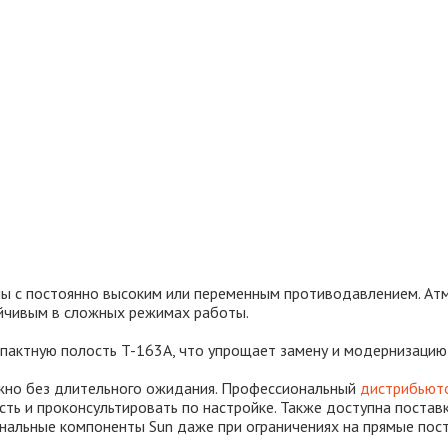
ы с постоянно высоким или переменным противодавлением. Ат
ойчивым в сложных режимах работы.
мпактную полость T-163A, что упрощает замену и модернизаци
но без длительного ожидания. Профессиональный
дистрибьюто
ть и проконсультировать по настройке. Также доступна постав
инальные компоненты Sun даже при ограничениях на прямые пост