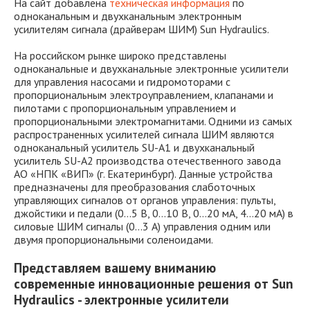
На сайт добавлена
техническая информация
по
одноканальным и двухканальным электронным
усилителям сигнала (драйверам ШИМ) Sun Hydraulics.
На российском рынке широко представлены
одноканальные и двухканальные электронные усилители
для управления насосами и гидромоторами с
пропорциональным электроуправлением, клапанами и
пилотами с пропорциональным управлением и
пропорциональными электромагнитами. Одними из самых
распространенных усилителей сигнала ШИМ являются
одноканальный усилитель SU-A1 и двухканальный
усилитель SU-A2 производства отечественного завода
АО «НПК «ВИП» (г. Екатеринбург). Данные устройства
предназначены для преобразования слаботочных
управляющих сигналов от органов управления: пульты,
джойстики и педали (0…5 В, 0…10 В, 0…20 мА, 4…20 мА) в
силовые ШИМ сигналы (0…3 А) управления одним или
двумя пропорциональными соленоидами.
Представляем вашему вниманию
современные инновационные решения от Sun
Hydraulics - электронные усилители